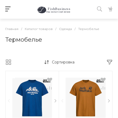
FishBusiness
 Ваш нахлыстовый магазин 
Главная
/
Каталог товаров
/
Одежда
/
Термобелье
Термобелье
Сортировка