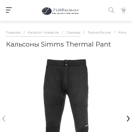
FishBusiness
 Ваш нахлыстовый магазин 
Главная
/
Каталог товаров
/
Одежда
/
Термобелье
/
Кальсо
Кальсоны Simms Thermal Pant
‹
›