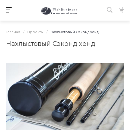
FishBusiness
 Ваш нахлыстовый магазин 
Главная
/
Проекты
/
Нахлыстовый Сэконд хенд
Нахлыстовый Сэконд хенд