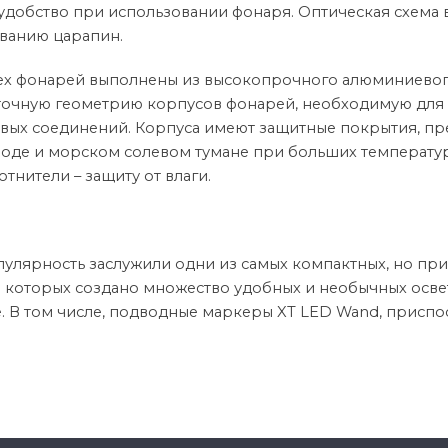
добство при использовании фонаря. Оптическая схема в
ованию царапин.
ех фонарей выполнены из высокопрочного алюминиевого
точную геометрию корпусов фонарей, необходимую для 
вых соединений. Корпуса имеют защитные покрытия, 
воде и морском солевом тумане при больших температу
тнители – защиту от влаги.
улярность заслужили одни из самых компактных, но при
азе которых создано множество удобных и необычных ос
e. В том числе, подводные маркеры XT LED Wand, приспо