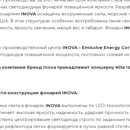
P
производства. За этот немалый срок компания стала 
ных светодиодных фонарей повышенной яркости. Разраб
Фонарями
INOVA
оснащены вооруженные силы, морские п
А. В этих структурах особенно востребованы такие сво
сть, яркость свечения, малый вес и габарит. Фонари
I
-производственный центр
INOVA – Emissive Energy Co
тодиодов повышенной мощности, постоянно снижая их се
да компания бренд
Inova
принадлежит концерну
Nite
I
ти конструкции фонарей INOVA.
ики света в фонарях
INOVA
выполнены по LED-технологии
личает: высокая яркость, надежность, ударная прочность
ствить центрирование светодиода строго по заданным п
 рефлектора легко формируется в пучок равной степен