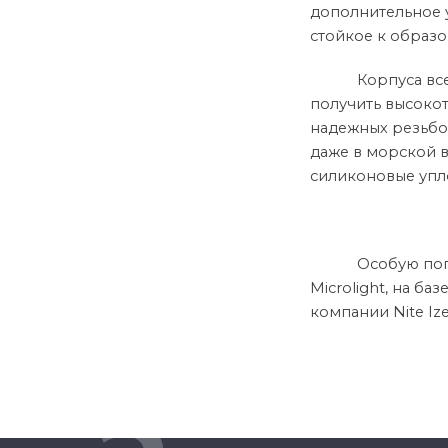
дополнительное у
стойкое к образ
Корпуса вс
получить высоко
надежных резьбо
даже в морской 
силиконовые упло
Особую поп
Microlight, на б
компании Nite Iz