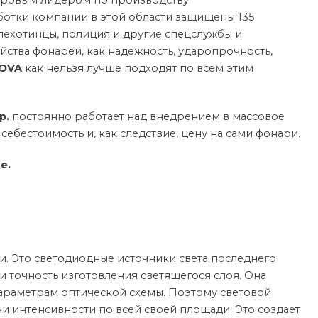
мировым лидером по производству
отки компании в этой области защищены 135
ехотинцы, полиция и другие спецслужбы и
йства фонарей, как надежность, ударопрочность,
NOVA
как нельзя лучше подходят по всем этим
rp.
постоянно работает над внедрением в массовое
бестоимость и, как следствие, цену на сами фонари.
ze
.
. Это светодиодные источники света последнего
 и точность изготовления светящегося слоя. Она
араметрам оптической схемы. Поэтому световой
и интенсивности по всей своей площади. Это создает