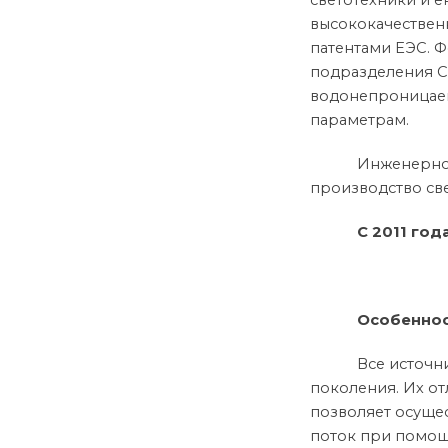
светотехники и е
высококачествен
патентами ЕЭС. 
подразделения СШ
водонепроницаемо
параметрам.
Инженерно
производство све
С 2011 го
Особеннос
Все источн
поколения. Их от
позволяет осуще
поток при помощи