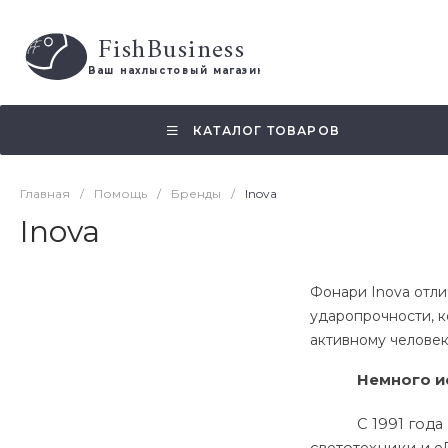
FishBusiness
 Ваш нахлыстовый магазин 
КАТАЛОГ ТОВАРОВ
Главная
/
Помощь
/
Бренды
/
Inova
Inova
Фонари Inova отл
ударопрочности, 
активному человек
Немного и
С 1991 год