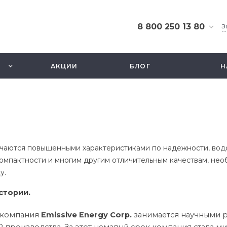
8 800 250 13 80
З
8 800 250 13 80
г. Москва, ТЦ Экстрим,
АКЦИИ
БЛОГ
Н
ул. Смольная 63б, этаж
2.5
Ежедневно 10-21
info@fishbusinezz.ru
ичаются повышенными характеристиками по надежности, во
компактности и многим другим отличительным качествам, н
у.
стории.
а компания
Emissive Energy Corp.
занимается научными 