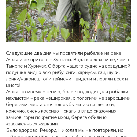
Следующие два дня мы посвятили рыбалке на реке
Аяхта и ее притоке – Хунтачи. Вода в реках чище, чем в
Тынепе и Хуричах. С борта нашего судна на воздушной
подушке видно всю рыбу: сиги, хариусы, язи, щуки,
ленки/наконец-то/ и таймени – видели и ловили всех и
много!
Аяхта, по моему мнению, более подходит для рыбалки
нахлыстом – река неширокая, с пологими не заросшими
берегами, места стоянок рыбы читаются легко и,
конечно, очень красиво – скалы в виде сказочных
замков, горы покрытые мхом, берега обильно
«засаженные» жарками.
Было здорово. Рекорд Николая мы не повторили, но
таймешатки до 6 кг и ленки до 3 кг ловились исправно.