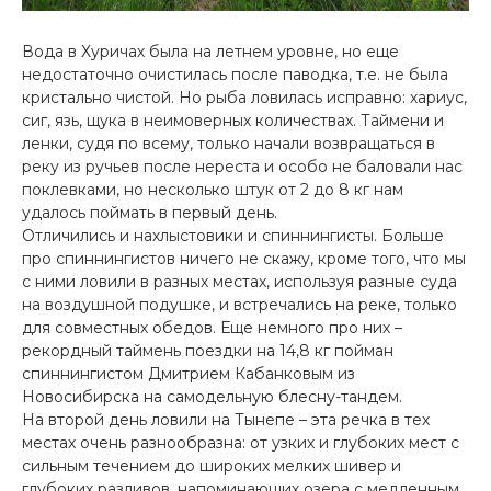
Вода в Хуричах была на летнем уровне, но еще
недостаточно очистилась после паводка, т.е. не была
кристально чистой. Но рыба ловилась исправно: хариус,
сиг, язь, щука в неимоверных количествах. Таймени и
ленки, судя по всему, только начали возвращаться в
реку из ручьев после нереста и особо не баловали нас
поклевками, но несколько штук от 2 до 8 кг нам
удалось поймать в первый день.
Отличились и нахлыстовики и спиннингисты. Больше
про спиннингистов ничего не скажу, кроме того, что мы
с ними ловили в разных местах, используя разные суда
на воздушной подушке, и встречались на реке, только
для совместных обедов. Еще немного про них –
рекордный таймень поездки на 14,8 кг пойман
спиннингистом Дмитрием Кабанковым из
Новосибирска на самодельную блесну-тандем.
На второй день ловили на Тынепе – эта речка в тех
местах очень разнообразна: от узких и глубоких мест с
сильным течением до широких мелких шивер и
глубоких разливов, напоминающих озера с медленным