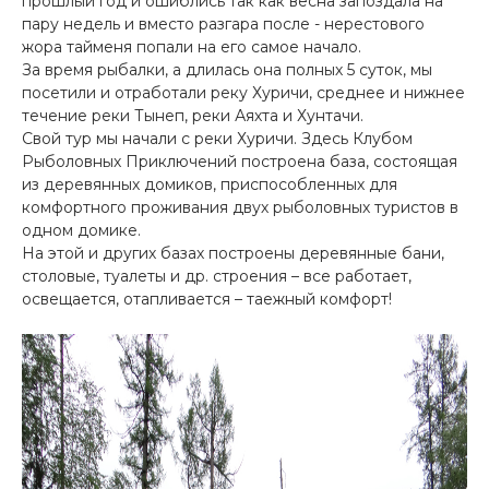
прошлый год и ошиблись так как весна запоздала на
пару недель и вместо разгара после - нерестового
жора тайменя попали на его самое начало.
За время рыбалки, а длилась она полных 5 суток, мы
посетили и отработали реку Хуричи, среднее и нижнее
течение реки Тынеп, реки Аяхта и Хунтачи.
Свой тур мы начали с реки Хуричи. Здесь Клубом
Рыболовных Приключений построена база, состоящая
из деревянных домиков, приспособленных для
комфортного проживания двух рыболовных туристов в
одном домике.
На этой и других базах построены деревянные бани,
столовые, туалеты и др. строения – все работает,
освещается, отапливается – таежный комфорт!