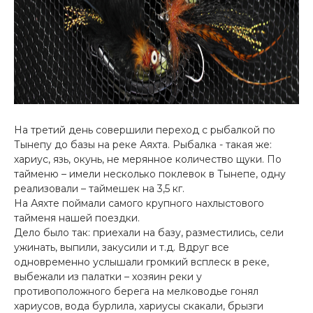
На третий день совершили переход с рыбалкой по
Тынепу до базы на реке Аяхта. Рыбалка - такая же:
хариус, язь, окунь, не мерянное количество щуки. По
тайменю – имели несколько поклевок в Тынепе, одну
реализовали – таймешек на 3,5 кг.
На Аяхте поймали самого крупного нахлыстового
тайменя нашей поездки.
Дело было так: приехали на базу, разместились, сели
ужинать, выпили, закусили и т.д. Вдруг все
одновременно услышали громкий всплеск в реке,
выбежали из палатки – хозяин реки у
противоположного берега на мелководье гонял
хариусов, вода бурлила, хариусы скакали, брызги