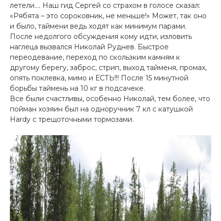
летели…. Наш гид Сергей со страхом в голосе сказал:
«Рябята – это сороковник, не меньше!» Может, так оно
и было, таймени ведь ходят как минимум парами.
После недолгого обсуждения кому идти, изловить
наглеца вызвался Николай Руднев. Быстрое
переодевание, переход по скользким камням к
другому берегу, заброс, стрип, выход тайменя, промах,
опять поклевка, мимо и ЕСТЬ!!! После 15 минутной
борьбы таймень на 10 кг в подсачеке.
Все были счастливы, особенно Николай, тем более, что
пойман хозяин был на одноручник 7 кл с катушкой
Hardy с трещоточными тормозами.