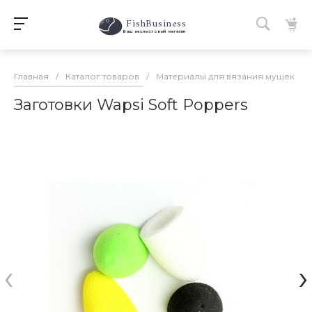
FishBusiness
 Ваш нахлыстовый магазин 
Главная
/
Каталог товаров
/
Материалы для вязания мушек
/
Заготовки Wapsi Soft Poppers
‹
›