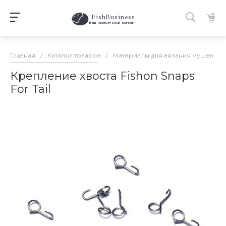
FishBusiness
 Ваш нахлыстовый магазин 
Главная
/
Каталог товаров
/
Материалы для вязания мушек
/
Крепление хвоста Fishon Snaps
For Tail