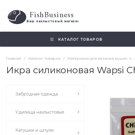
FishBusiness
 Ваш нахлыстовый магазин 
КАТАЛОГ ТОВАРОВ
Главная
/
Каталог товаров
/
Материалы для вязания мушек
Икра силиконовая Wapsi Ch
Забродная одежда
Удилища нахлыстовые
Катушки и шпули