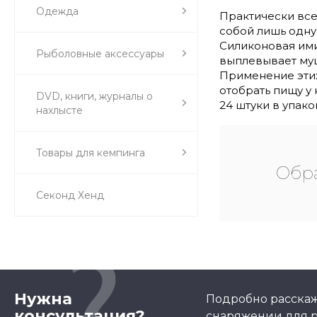
Одежда
Практически все
собой лишь одну
Силиконовая ими
Рыболовные аксессуары
выплевывает му
Применение этих
отобрать пищу у 
DVD, книги, журналы о
24 штуки в упако
нахлысте
Товары для кемпинга
Обра
Секонд Хенд
Нужна
Подробно расскаж
консультация?
снаряжении для р