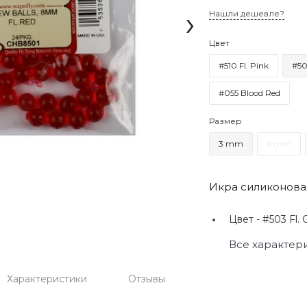
›
Нашли дешевле?
Цвет
#510 Fl. Pink
#50
#055 Blood Red
Размер
3 mm
6 mm
Икра силиконовая
Цвет -
#503 Fl. 
Все характер
Характеристики
Отзывы