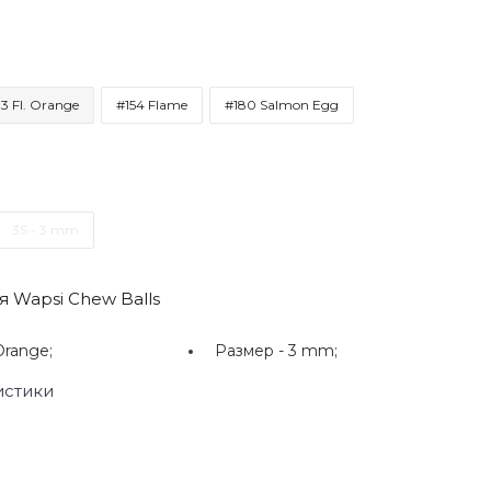
3 Fl. Orange
#154 Flame
#180 Salmon Egg
3S - 3 mm
 Wapsi Chew Balls
Orange;
Размер -
3 mm;
истики