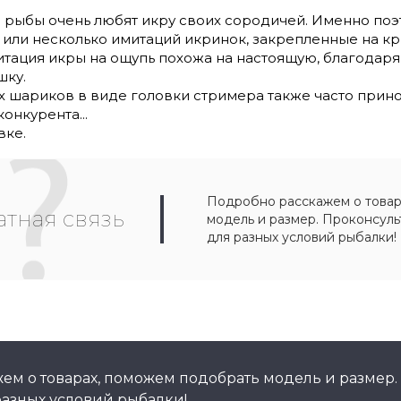
 рыбы очень любят икру своих сородичей. Именно по
 или несколько имитаций икринок, закрепленные на кр
тация икры на ощупь похожа на настоящую, благодаря 
шку.
 шариков в виде головки стримера также часто прино
конкурента...
вке.
Подробно расскажем о товар
тная связь
модель и размер. Проконсул
для разных условий рыбалки!
ем о товарах, поможем подобрать модель и размер.
азных условий рыбалки!