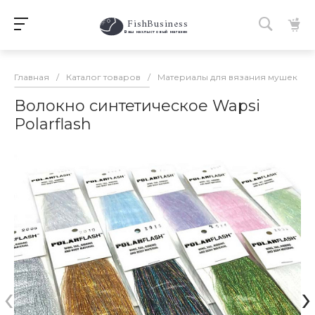
FishBusiness
 Ваш нахлыстовый магазин 
Главная
/
Каталог товаров
/
Материалы для вязания мушек
/
Волокно синтетическое Wapsi
Polarflash
‹
›