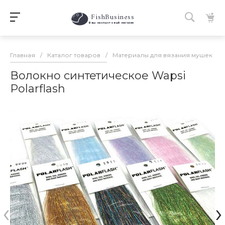
FishBusiness
 Ваш нахлыстовый магазин 
Главная
/
Каталог товаров
/
Материалы для вязания мушек
/
Волокно синтетическое Wapsi
Polarflash
‹
›