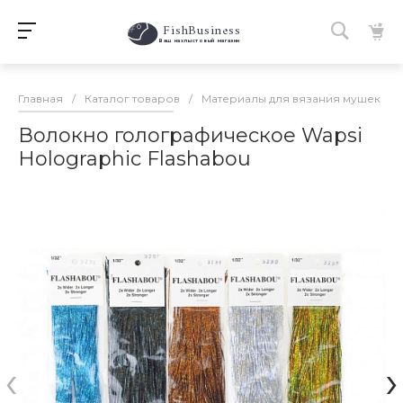
FishBusiness
 Ваш нахлыстовый магазин 
Главная
/
Каталог товаров
/
Материалы для вязания мушек
/
Волокно голографическое Wapsi
Holographic Flashabou
‹
›