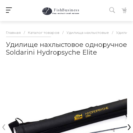
FishBusiness
 Ваш нахлыстовый магазин 
Главная
/
Каталог товаров
/
Удилища нахлыстовые
/
Удилища
Удилище нахлыстовое одноручное
Soldarini Hydropsyche Elite
‹
›