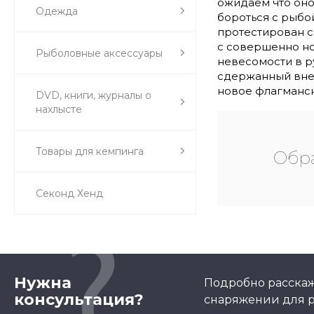
ожидаем что оно
Одежда
бороться с рыбо
протестирован с
с совершенно но
Рыболовные аксессуары
невесомости в р
сдержанный внеш
новое флагманск
DVD, книги, журналы о
нахлысте
Товары для кемпинга
Обра
Секонд Хенд
Нужна
Подробно расскаж
консультация?
снаряжении для р