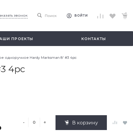
аказать звонок
Поиск
ВОЙТИ
АШИ ПРОЕКТЫ
КОНТАКТЫ
е одноручное Hardy Marksman 8' #3 4pc
3 4pc
-
+
В корзину
₽