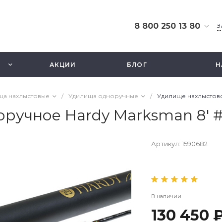
8 800 250 13 80
З
8 800 250 13 80
г. Москва, ТЦ Экстрим,
АКЦИИ
БЛОГ
Н
ул. Смольная 63б, этаж
2.5
Ежедневно 10-21
ща нахлыстовые
/
Удилища одноручные
/
Удилище нахлыстово
info@fishbusinezz.ru
ручное Hardy Marksman 8' #
Артикул:
1590682
В наличии
130 450 