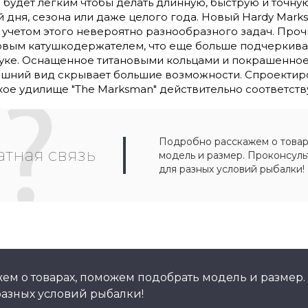
 будет легким чтобы делать длинную, быструю и точную
й дня, сезона или даже целого года. Новый Hardy Mar
 учетом этого невероятно разнообразного задач. Прочн
вым катушкодержателем, что еще больше подчеркива
уке. Оснащенное титановыми кольцами и покрашенное 
ний вид скрывает большие возможности. Спроектиро
ое удилище "The Marksman" действительно соответству
Подробно расскажем о товар
тная связь
модель и размер. Проконсул
для разных условий рыбалки!
ем о товарах, поможем подобрать модель и размер.
азных условий рыбалки!