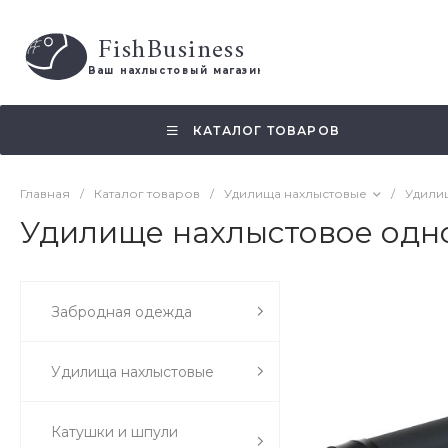
FishBusiness
 Ваш нахлыстовый магазин 
КАТАЛОГ ТОВАРОВ
Главная
/
Каталог товаров
/
Удилища нахлыстовые
/
Удили
Удилище нахлыстовое одно
Забродная одежда
Удилища нахлыстовые
Катушки и шпули