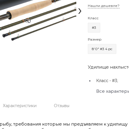
›
Нашли дешевле?
Класс
#3
Размер
8'0" #3 4 pc
Удилище нахлыст
Класс -
#3;
Все характер
Характеристики
Отзывы
рыбу, требования которые мы предъявляем к удилищу 