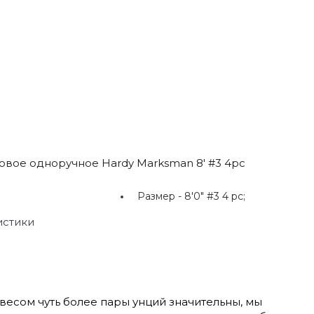
овое одноручное Hardy Marksman 8' #3 4pc
Размер -
8'0" #3 4 pc;
истики
весом чуть более пары унций значительны, мы