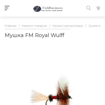
FishBusiness
 Ваш нахлыстовый магазин 
Главная
/
Каталог товаров
/
Мушки нахлыстовые
/
Сухие муш
Мушка FM Royal Wulff