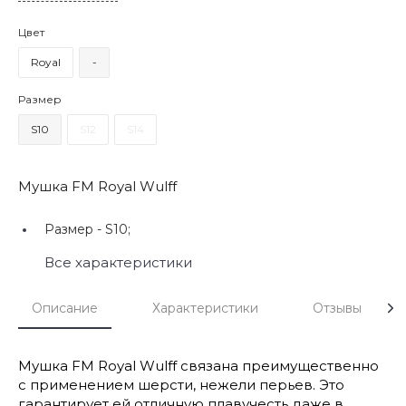
Цвет
Royal
-
Размер
S10
S12
S14
Мушка FM Royal Wulff
Размер -
S10;
Все характеристики
Описание
Характеристики
Отзывы
Мушка FM Royal Wulff связана преимущественно
с применением шерсти, нежели перьев. Это
гарантирует ей отличную плавучесть даже в