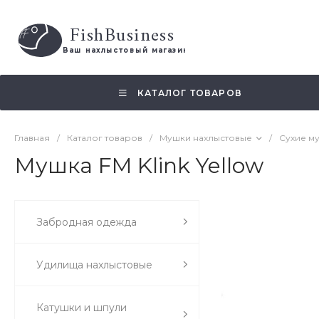
FishBusiness
 Ваш нахлыстовый магазин 
КАТАЛОГ ТОВАРОВ
Главная
/
Каталог товаров
/
Мушки нахлыстовые
/
Сухие м
Мушка FM Klink Yellow
Забродная одежда
Удилища нахлыстовые
Катушки и шпули