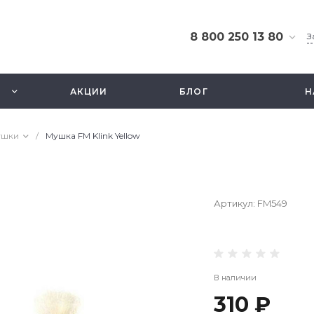
8 800 250 13 80
З
8 800 250 13 80
г. Москва, ТЦ Экстрим,
АКЦИИ
БЛОГ
Н
ул. Смольная 63б, этаж
2.5
Ежедневно 10-21
ушки
/
Мушка FM Klink Yellow
info@fishbusinezz.ru
Артикул:
FM549
В наличии
310 ₽