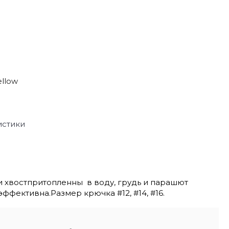
ellow
истики
и хвостпритопленны в воду, грудь и парашют
ффективна.Размер крючка #12, #14, #16.