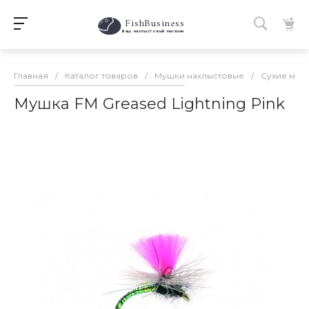
FishBusiness
 Ваш нахлыстовый магазин 
Главная
/
Каталог товаров
/
Мушки нахлыстовые
/
Сухие муш
Мушка FM Greased Lightning Pink