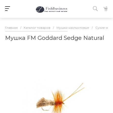
FishBusiness
 Ваш нахлыстовый магазин 
Главная
/
Каталог товаров
/
Мушки нахлыстовые
/
Сухие муш
Мушка FM Goddard Sedge Natural