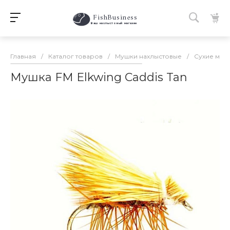
FishBusiness
 Ваш нахлыстовый магазин 
Главная
/
Каталог товаров
/
Мушки нахлыстовые
/
Сухие муш
Мушка FM Elkwing Caddis Tan