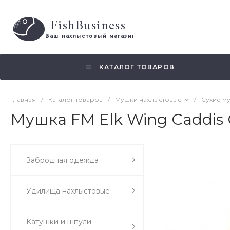
FishBusiness
 Ваш нахлыстовый магазин 
КАТАЛОГ ТОВАРОВ
Главная
/
Каталог товаров
/
Мушки нахлыстовые
/
Сухие м
Мушка FM Elk Wing Caddis
Забродная одежда
Удилища нахлыстовые
Катушки и шпули