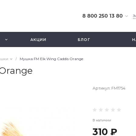
8 800 250 13 80
З
8 800 250 13 80
г. Москва, ТЦ Экстрим,
АКЦИИ
БЛОГ
Н
ул. Смольная 63б, этаж
2.5
Ежедневно 10-21
ушки
/
Мушка FM Elk Wing Caddis Orange
info@fishbusinezz.ru
 Orange
Артикул:
FM1754
В наличии
310 ₽