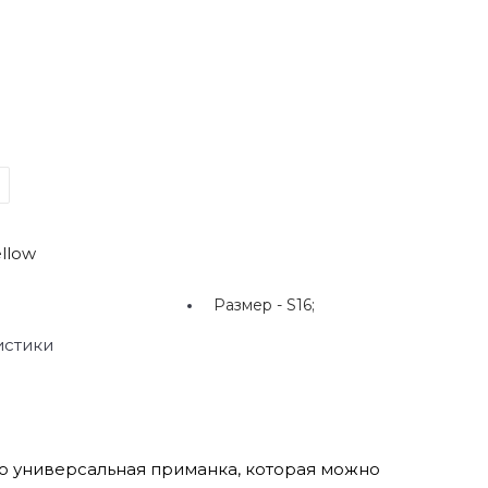
llow
Размер -
S16;
истики
то универсальная приманка, которая можно