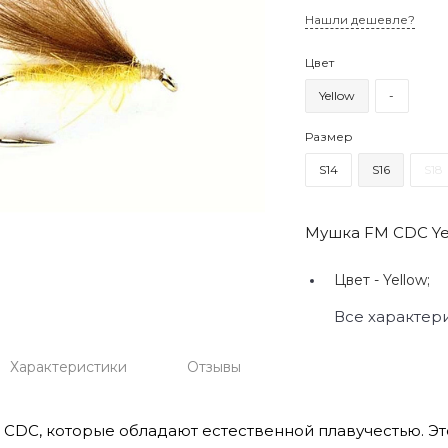
Нашли дешевле?
Цвет
Yellow
-
Размер
S14
S16
S18
Мушка FM CDC Ye
Цвет -
Yellow;
Все характер
Характеристики
Отзывы
 CDC, которые обладают естественной плавучестью. Э