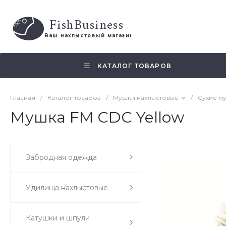
FishBusiness
 Ваш нахлыстовый магазин 
КАТАЛОГ ТОВАРОВ
Главная
/
Каталог товаров
/
Мушки нахлыстовые
/
Сухие м
Мушка FM CDC Yellow
Забродная одежда
Удилища нахлыстовые
Катушки и шпули