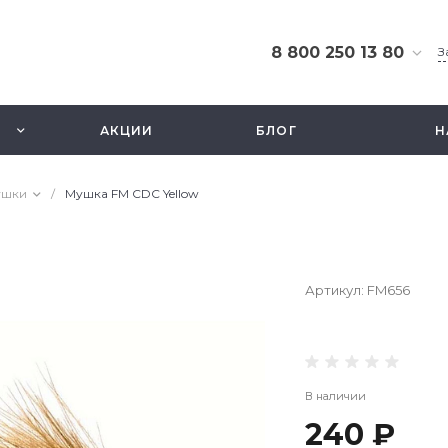
8 800 250 13 80
З
8 800 250 13 80
г. Москва, ТЦ Экстрим,
АКЦИИ
БЛОГ
Н
ул. Смольная 63б, этаж
2.5
Ежедневно 10-21
ушки
/
Мушка FM CDC Yellow
info@fishbusinezz.ru
Артикул:
FM656
В наличии
240 ₽