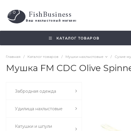
FishBusiness
 Ваш нахлыстовый магазин 
КАТАЛОГ ТОВАРОВ
Главная
/
Каталог товаров
/
Мушки нахлыстовые
/
Сухие м
Мушка FM CDC Olive Spinn
Забродная одежда
Удилища нахлыстовые
Катушки и шпули