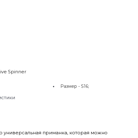
ve Spinner
Размер -
S16;
истики
то универсальная приманка, которая можно