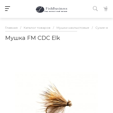
FishBusiness
 Ваш нахлыстовый магазин 
Главная
/
Каталог товаров
/
Мушки нахлыстовые
/
Сухие муш
Мушка FM CDC Elk