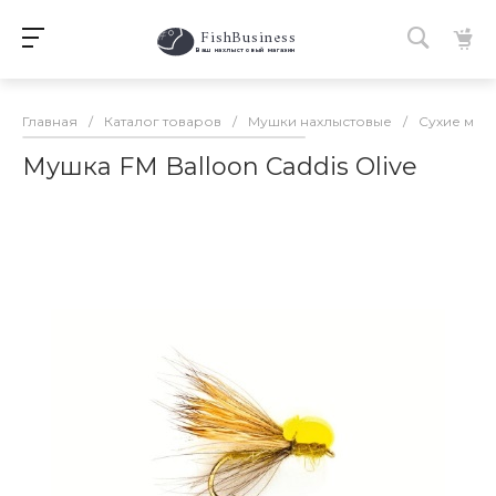
FishBusiness
 Ваш нахлыстовый магазин 
Главная
/
Каталог товаров
/
Мушки нахлыстовые
/
Сухие муш
Мушка FM Balloon Caddis Olive