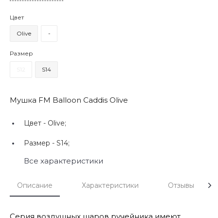
Цвет
Olive
-
Размер
S12
S14
Мушка FM Balloon Caddis Olive
Цвет -
Olive;
Размер -
S14;
Все характеристики
Описание
Характеристики
Отзывы
Серия воздушных шаров ручейника имеют