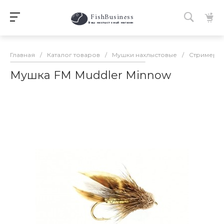
FishBusiness
 Ваш нахлыстовый магазин 
Главная
/
Каталог товаров
/
Мушки нахлыстовые
/
Стримеры
Мушка FM Muddler Minnow