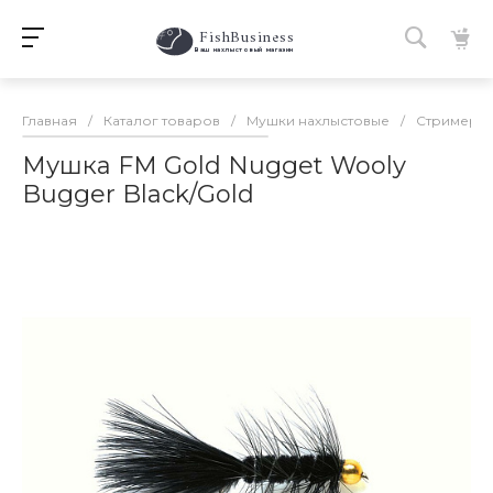
FishBusiness
 Ваш нахлыстовый магазин 
Главная
/
Каталог товаров
/
Мушки нахлыстовые
/
Стримеры
Мушка FM Gold Nugget Wooly
Bugger Black/Gold