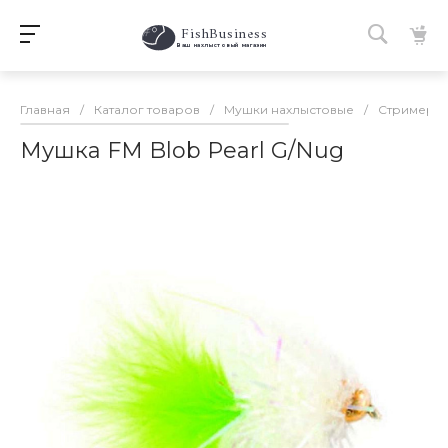
FishBusiness
 Ваш нахлыстовый магазин 
Главная
/
Каталог товаров
/
Мушки нахлыстовые
/
Стримеры
Мушка FM Blob Pearl G/Nug