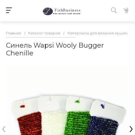
FishBusiness
 Ваш нахлыстовый магазин 
Главная
/
Каталог товаров
/
Материалы для вязания мушек
/
Синель Wapsi Wooly Bugger
Chenille
‹
›