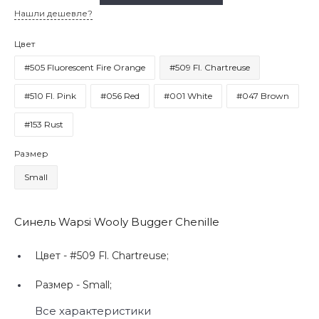
Нашли дешевле?
Цвет
#505 Fluorescent Fire Orange
#509 Fl. Chartreuse
#510 Fl. Pink
#056 Red
#001 White
#047 Brown
#153 Rust
Размер
Small
Синель Wapsi Wooly Bugger Chenille
Цвет -
#509 Fl. Chartreuse;
Размер -
Small;
Все характеристики