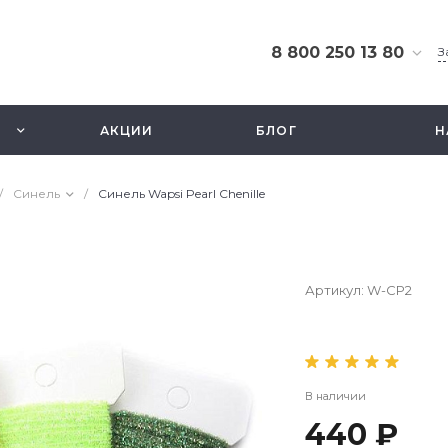
8 800 250 13 80
З
8 800 250 13 80
г. Москва, ТЦ Экстрим,
АКЦИИ
БЛОГ
Н
ул. Смольная 63б, этаж
2.5
Ежедневно 10-21
/
Синель
/
Синель Wapsi Pearl Chenille
info@fishbusinezz.ru
Артикул:
W-CP2
В наличии
440 ₽