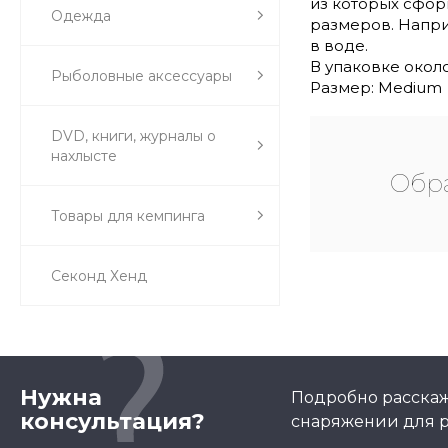
из которых сфор
Одежда
размеров. Напри
в воде.
В упаковке около
Рыболовные аксессуары
Размер: Medium
DVD, книги, журналы о
нахлысте
Обра
Товары для кемпинга
Секонд Хенд
Нужна
Подробно расскаж
консультация?
снаряжении для р