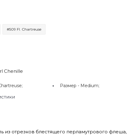
#509 Fl. Chartreuse
l Chenille
Chartreuse;
Размер -
Medium;
истики
нель из отрезков блестящего перламутрового флеша,