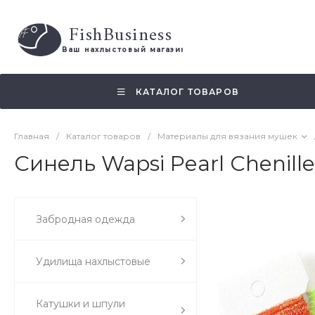
FishBusiness
 Ваш нахлыстовый магазин 
КАТАЛОГ ТОВАРОВ
Главная
/
Каталог товаров
/
Материалы для вязания мушек
Синель Wapsi Pearl Chenille
Забродная одежда
Удилища нахлыстовые
Катушки и шпули