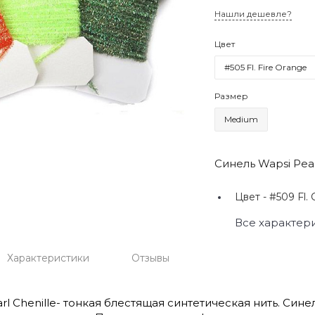
Нашли дешевле?
Цвет
#505 Fl. Fire Orange
Размер
Medium
Синель Wapsi Pear
Цвет -
#509 Fl. 
Все характер
Характеристики
Отзывы
rl Chenille- тонкая блестящая синтетическая нить. Си