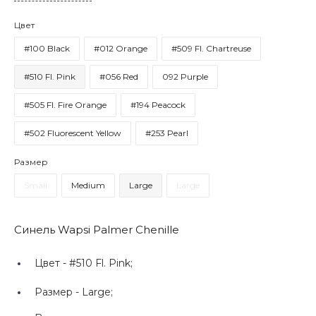
Цвет
#100 Black
#012 Orange
#509 Fl. Chartreuse
#510 Fl. Pink
#056 Red
092 Purple
#505 Fl. Fire Orange
#194 Peacock
#502 Fluorescent Yellow
#253 Pearl
Размер
Small
Medium
Large
Large
Синель Wapsi Palmer Chenille
Цвет -
#510 Fl. Pink;
Размер -
Large;