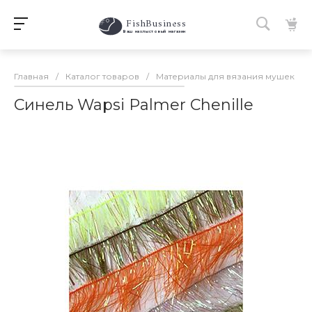
FishBusiness
 Ваш нахлыстовый магазин 
Главная
/
Каталог товаров
/
Материалы для вязания мушек
/
Синель Wapsi Palmer Chenille