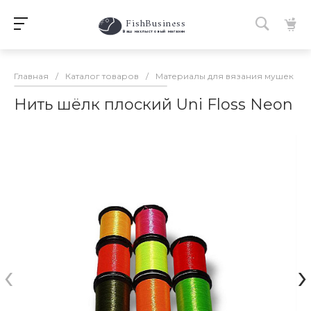
FishBusiness
 Ваш нахлыстовый магазин 
Главная
/
Каталог товаров
/
Материалы для вязания мушек
/
Нить шёлк плоский Uni Floss Neon
‹
›