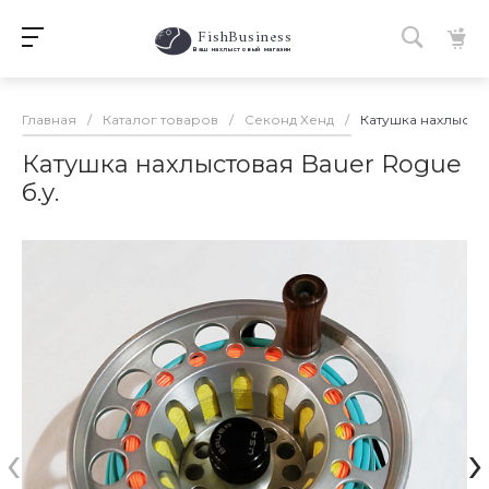
FishBusiness
 Ваш нахлыстовый магазин 
Главная
/
Каталог товаров
/
Секонд Хенд
/
Катушка нахлыстов
Катушка нахлыстовая Bauer Rogue
б.у.
‹
›