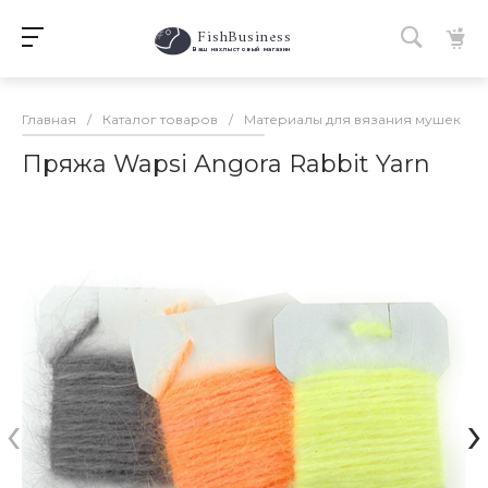
FishBusiness
 Ваш нахлыстовый магазин 
Главная
/
Каталог товаров
/
Материалы для вязания мушек
/
Пряжа Wapsi Angora Rabbit Yarn
‹
›