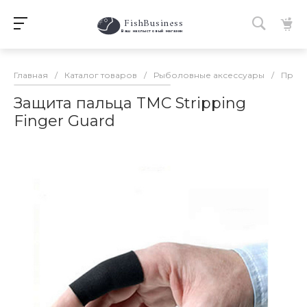
FishBusiness
 Ваш нахлыстовый магазин 
Главная
/
Каталог товаров
/
Рыболовные аксессуары
/
Проч
Защита пальца TMC Stripping
Finger Guard