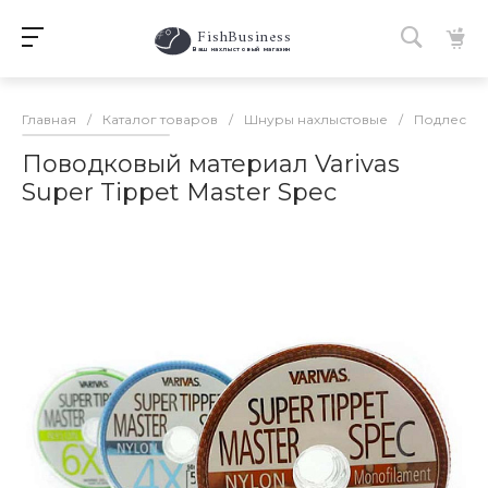
FishBusiness
 Ваш нахлыстовый магазин 
Главная
/
Каталог товаров
/
Шнуры нахлыстовые
/
Подлески,
Поводковый материал Varivas
Super Tippet Master Spec