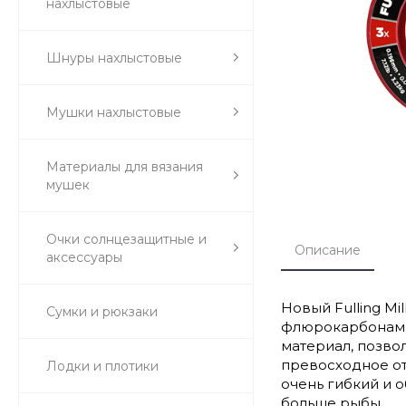
нахлыстовые
Шнуры нахлыстовые
Мушки нахлыстовые
Материалы для вязания
мушек
Очки солнцезащитные и
Описание
аксессуары
Новый Fulling M
Сумки и рюкзаки
флюрокарбонами 
материал, позво
превосходное от
Лодки и плотики
очень гибкий и 
больше рыбы.