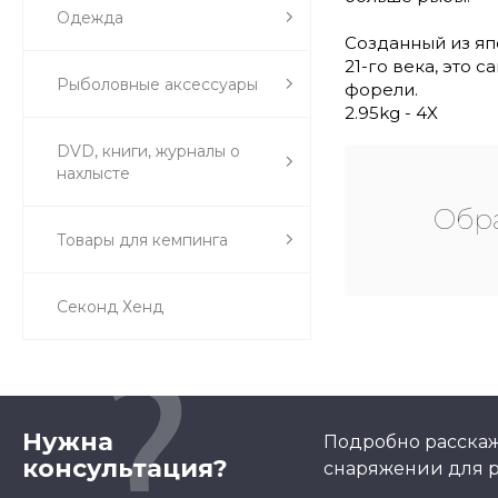
Одежда
Созданный из я
21-го века, это
Рыболовные аксессуары
форели.
2.95kg - 4X
DVD, книги, журналы о
нахлысте
Обра
Товары для кемпинга
Секонд Хенд
Нужна
Подробно расскаж
консультация?
снаряжении для р