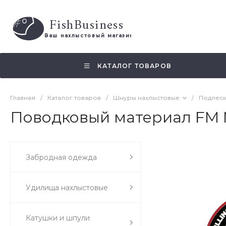
FishBusiness
 Ваш нахлыстовый магазин 
КАТАЛОГ ТОВАРОВ
Главная
/
Каталог товаров
/
Шнуры нахлыстовые
/
Подлеск
Поводковый материал FM M
Забродная одежда
Удилища нахлыстовые
Катушки и шпули