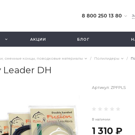
8 800 250 13 80
З
8 800 250 13 80
г. Москва, ТЦ Экстрим,
АКЦИИ
БЛОГ
Н
ул. Смольная 63б, этаж
2.5
Ежедневно 10-21
и, сменные концы, поводковые материалы
/
Полилидеры
/
По
info@fishbusinezz.ru
y Leader DH
Артикул:
ZPFPLS
В наличии
1 310 ₽