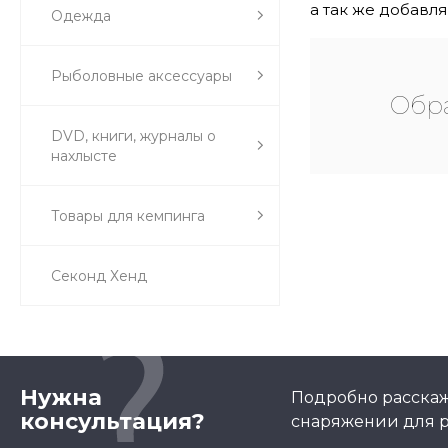
а так же добавл
Одежда
Рыболовные аксессуары
Обра
DVD, книги, журналы о
нахлысте
Товары для кемпинга
Секонд Хенд
Нужна
Подробно расскаж
консультация?
снаряжении для р