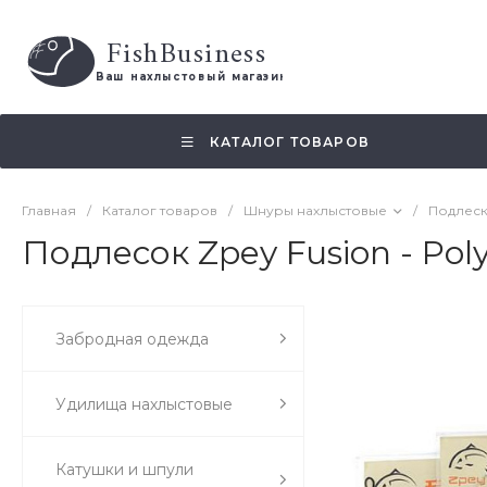
FishBusiness
 Ваш нахлыстовый магазин 
КАТАЛОГ ТОВАРОВ
Главная
/
Каталог товаров
/
Шнуры нахлыстовые
/
Подлеск
Подлесок Zpey Fusion - Pol
Забродная одежда
Удилища нахлыстовые
Катушки и шпули