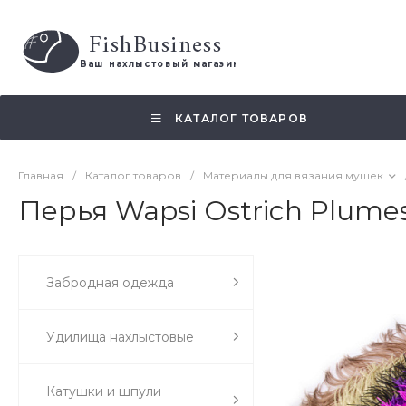
FishBusiness
 Ваш нахлыстовый магазин 
КАТАЛОГ ТОВАРОВ
Главная
/
Каталог товаров
/
Материалы для вязания мушек
Перья Wapsi Ostrich Plume
Забродная одежда
Удилища нахлыстовые
Катушки и шпули