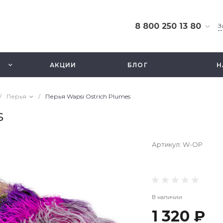
8 800 250 13 80
З
8 800 250 13 80
г. Москва, ТЦ Экстрим,
АКЦИИ
БЛОГ
Н
ул. Смольная 63б, этаж
2.5
Ежедневно 10-21
/
Перья
/
Перья Wapsi Ostrich Plumes
info@fishbusinezz.ru
s
Артикул:
W-OP
В наличии
1 320 ₽