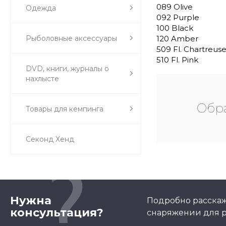
089 Olive
Одежда
092 Purple
100 Black
Рыболовные аксессуары
120 Amber
509 Fl. Chartreus
510 Fl. Pink
DVD, книги, журналы о
нахлысте
Обра
Товары для кемпинга
Секонд Хенд
Нужна
Подробно расскаж
консультация?
снаряжении для р