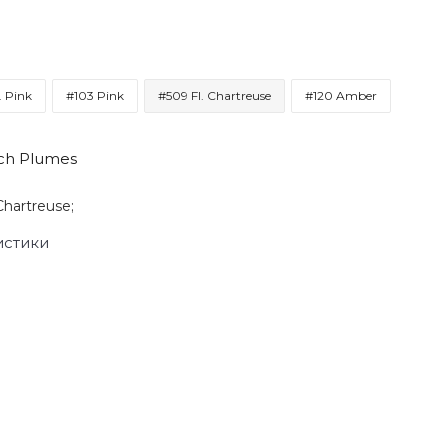
. Pink
#103 Pink
#509 Fl. Chartreuse
#120 Amber
ich Plumes
Chartreuse;
истики