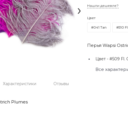
›
Нашли дешевле?
Цвет
#041 Tan
#510 Fl
Перья Wapsi Ostr
Цвет -
#509 Fl. 
Все характер
Характеристики
Отзывы
trich Plumes