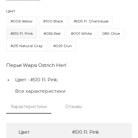
Цвет
#006 Yellow
#100 Black
#509 Fl. Chartreuse
#510 Fl. Pink
#056 Red
#001 White
089 Olive
#219 Natural Gray
#029 Dun
Перья Wapsi Ostrich Herl
Цвет -
#510 Fl. Pink;
Все характеристики
Характеристики
Отзывы
Цвет
#510 Fl. Pink