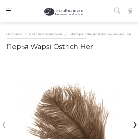
FishBusiness
 Ваш нахлыстовый магазин 
Главная
/
Каталог товаров
/
Материалы для вязания мушек
/
Перья Wapsi Ostrich Herl
‹
›