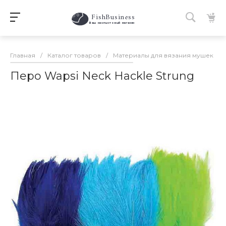
FishBusiness
 Ваш нахлыстовый магазин 
Главная
/
Каталог товаров
/
Материалы для вязания мушек
/
Перо Wapsi Neck Hackle Strung