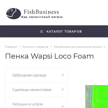
FishBusiness
 Ваш нахлыстовый магазин 
КАТАЛОГ ТОВАРОВ
Главная
/
Каталог товаров
/
Материалы для вязания мушек
Пенка Wapsi Loco Foam
Забродная одежда
Удилища нахлыстовые
Катушки и шпули