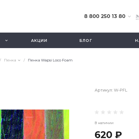
8 800 250 13 80
З
8 800 250 13 80
г. Москва, ТЦ Экстрим,
АКЦИИ
БЛОГ
Н
ул. Смольная 63б, этаж
2.5
Ежедневно 10-21
/
Пенка
/
Пенка Wapsi Loco Foam
info@fishbusinezz.ru
Артикул:
W-PFL
В наличии
620 ₽