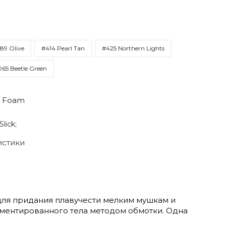
89 Olive
#414 Pearl Tan
#425 Northern Lights
65 Beetle Green
o Foam
Slick;
истики
для придания плавучести мелким мушкам и
ментированного тела методом обмотки. Одна