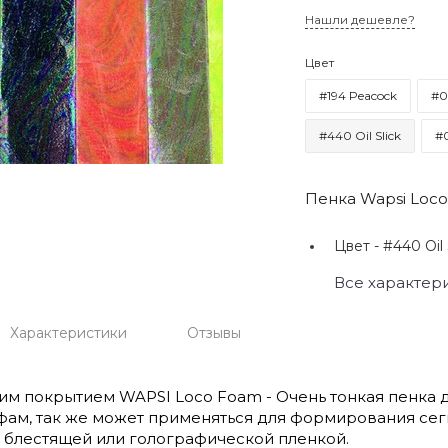
Нашли дешевле?
Цвет
#194 Peacock
#0
#440 Oil Slick
#0
Пенка Wapsi Loc
Цвет -
#440 Oil 
Все характер
Характеристики
Отзывы
им покрытием WAPSI Loco Foam - Очень тонкая пенка 
ам, так же может применяться для формирования сег
 блестящей или голографической пленкой.