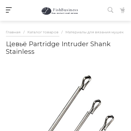
FishBusiness
 Ваш нахлыстовый магазин 
Главная
/
Каталог товаров
/
Материалы для вязания мушек
/
Цевьё Partridge Intruder Shank
Stainless