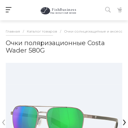
FishBusiness
 Ваш нахлыстовый магазин 
Главная
/
Каталог товаров
/
Очки солнцезащитные и аксессуа
Очки поляризационные Costa
Wader 580G
‹
›