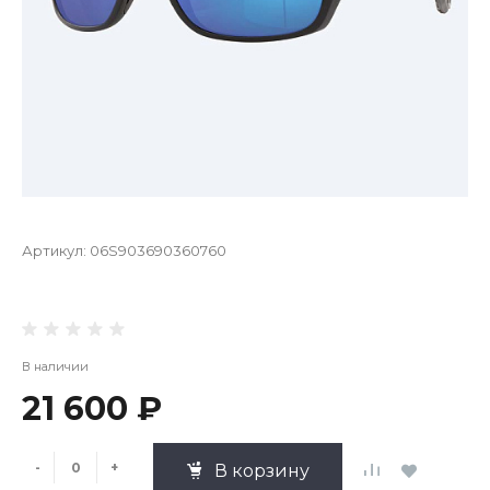
Артикул:
06S903690360760
В наличии
21 600 ₽
-
+
В корзину