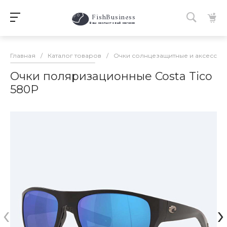
FishBusiness
 Ваш нахлыстовый магазин 
Главная
/
Каталог товаров
/
Очки солнцезащитные и аксессуа
Очки поляризационные Costa Tico
580P
‹
›