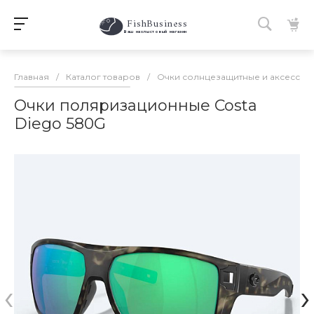
FishBusiness
 Ваш нахлыстовый магазин 
Главная
/
Каталог товаров
/
Очки солнцезащитные и аксессуа
Очки поляризационные Costa
Diego 580G
‹
›