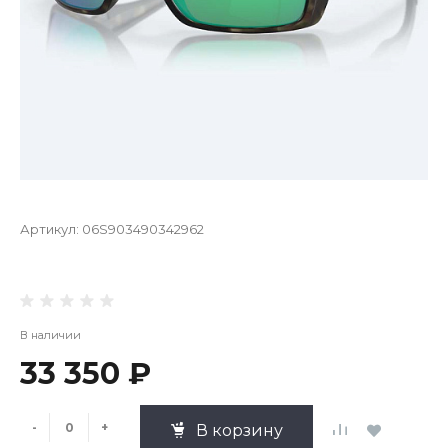
Артикул:
06S903490342962
В наличии
33 350 ₽
-
+
В корзину