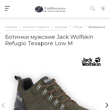
FishBusiness
 Ваш нахлыстовый магазин 
Главная
/
Каталог товаров
/
Одежда
/
Обувь
/
Ботинки мужск
Ботинки мужские Jack Wolfskin
Refugio Texapore Low M
‹
›