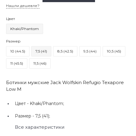
Нашли дешевле?
Цвет
Khaki/Phantom
Размер
10 (44.5)
7,5 (41)
8,5 (42.5)
9,5 (44)
10,5 (45)
11 (45.5)
11,5 (46)
Ботинки мужские Jack Wolfskin Refugio Texapore
Low M
Цвет -
Khaki/Phantom;
Размер -
7,5 (41);
Все характеристики