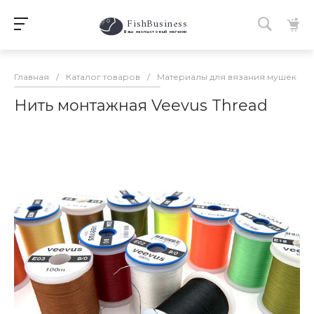
FishBusiness
 Ваш нахлыстовый магазин 
Главная
/
Каталог товаров
/
Материалы для вязания мушек
/
Нить монтажная Veevus Thread