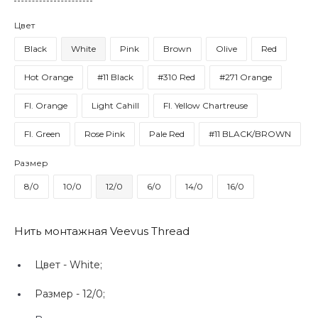
Цвет
Black
White
Pink
Brown
Olive
Red
Hot Orange
#11 Black
#310 Red
#271 Orange
Fl. Orange
Light Cahill
Fl. Yellow Chartreuse
Fl. Green
Rose Pink
Pale Red
#11 BLACK/BROWN
Размер
8/0
10/0
12/0
6/0
14/0
16/0
Нить монтажная Veevus Thread
Цвет -
White;
Размер -
12/0;