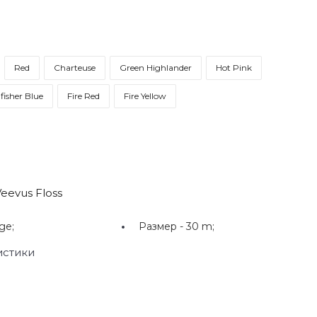
Red
Charteuse
Green Highlander
Hot Pink
fisher Blue
Fire Red
Fire Yellow
eevus Floss
ge;
Размер -
30 m;
истики