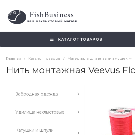
FishBusiness
 Ваш нахлыстовый магазин 
КАТАЛОГ ТОВАРОВ
Главная
/
Каталог товаров
/
Материалы для вязания мушек
Нить монтажная Veevus Flo
Забродная одежда
Удилища нахлыстовые
Катушки и шпули