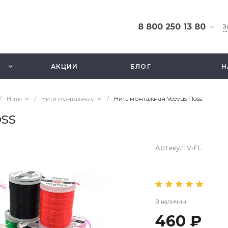
8 800 250 13 80
З
8 800 250 13 80
г. Москва, ТЦ Экстрим,
АКЦИИ
БЛОГ
Н
ул. Смольная 63б, этаж
2.5
Ежедневно 10-21
/
Нити
/
Нити монтажные
/
Нить монтажная Veevus Floss
info@fishbusinezz.ru
ss
Артикул:
V-FL
В наличии
460 ₽