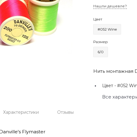
Нашли дешевле?
Цвет
#052 Wine
Размер
6/0
Нить монтажная Da
Цвет -
#052 Win
Все характер
Характеристики
Отзывы
anville's Flymaster