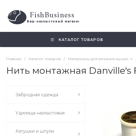
FishBusiness
 Ваш нахлыстовый магазин 
КАТАЛОГ ТОВАРОВ
Главная
/
Каталог товаров
/
Материалы для вязания мушек
Нить монтажная Danville's 
Забродная одежда
Удилища нахлыстовые
Катушки и шпули