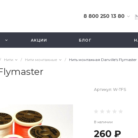
8 800 250 13 80
З
8 800 250 13 80
г. Москва, ТЦ Экстрим,
АКЦИИ
БЛОГ
Н
ул. Смольная 63б, этаж
2.5
Ежедневно 10-21
/
Нити
/
Нити монтажные
/
Нить монтажная Danville's Flymaster
info@fishbusinezz.ru
Flymaster
Артикул:
W-TFS
В наличии
260 ₽