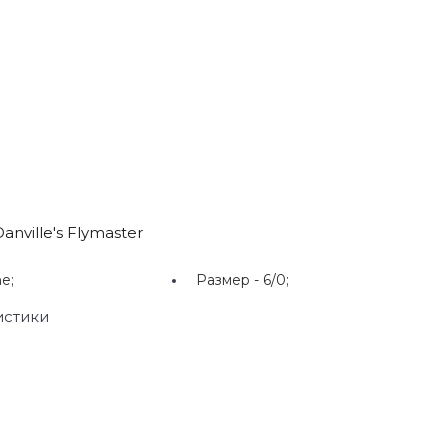
nville's Flymaster
e;
Размер -
6/0;
истики