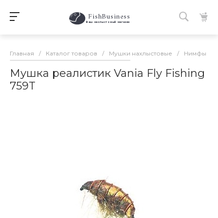
FishBusiness
 Ваш нахлыстовый магазин 
Главная
/
Каталог товаров
/
Мушки нахлыстовые
/
Нимфы
/
Мушка реалистик Vania Fly Fishing
759T