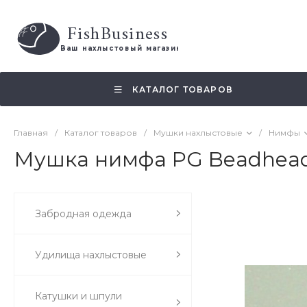
FishBusiness
 Ваш нахлыстовый магазин 
КАТАЛОГ ТОВАРОВ
Главная
/
Каталог товаров
/
Мушки нахлыстовые
/
Нимфы
Мушка нимфа PG Beadhead C
Забродная одежда
Удилища нахлыстовые
Катушки и шпули