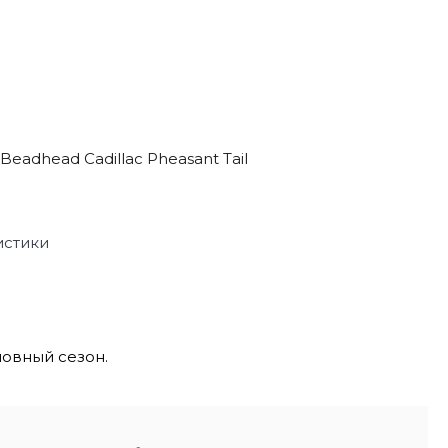
eadhead Cadillac Pheasant Tail
истики
овный сезон.