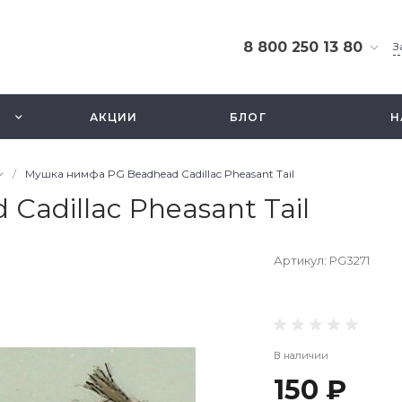
8 800 250 13 80
З
8 800 250 13 80
г. Москва, ТЦ Экстрим,
АКЦИИ
БЛОГ
Н
ул. Смольная 63б, этаж
2.5
Ежедневно 10-21
/
Мушка нимфа PG Beadhead Cadillac Pheasant Tail
info@fishbusinezz.ru
adillac Pheasant Tail
Артикул:
PG3271
В наличии
150 ₽